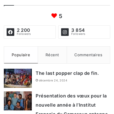
h
5
e
r
2 200
3 854
c
Followers
Followers
h
e
Populaire
Récent
Commentaires
r
The last popper clap de fin.
:
décembre 24, 2024
Présentation des vœux pour la
nouvelle année à l’Institut