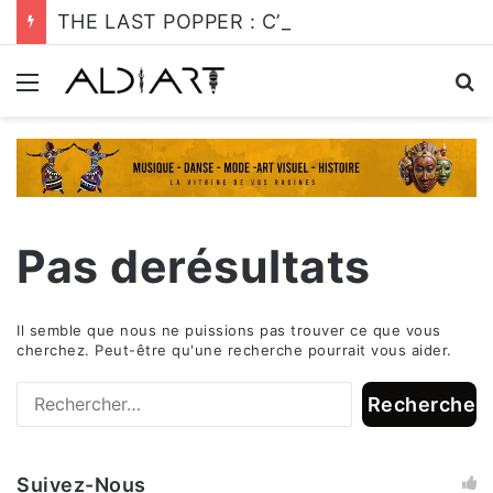
THE LAST POPPER : C’est l’heure de s’y mettre!
Menu
R
Pas derésultats
Il semble que nous ne puissions pas trouver ce que vous
cherchez. Peut-être qu'une recherche pourrait vous aider.
R
e
c
Suivez-Nous