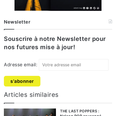
LAST POPPER
LAST POPPER
Newsletter
LAST POPPER
LAST POPPER
Souscrire à notre Newsletter pour
nos futures mise à jour!
Rédaction : Stalonne NWESLA
journaliste reporter
d’image /
Grâce EPOUNE
journaliste.
Adresse email:
african rising
culture
danse
Articles similaires
Institut Français Du Cameroun
THE LAST POPPERS :
last popper
Nelson POP couronné