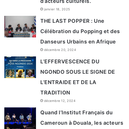
d’acteurs culturels.
l
janvier 18, 2025
a
THE LAST POPPER : Une
LAST POPPER
LAST POPPER
d
Célébration du Popping et des
a
Danseurs Urbains en Afrique
n
décembre 20, 2024
LAST POPPER
LAST POPPER
s
L’EFFERVESCENCE DU
e
NGONDO SOUS LE SIGNE DE
u
L’ENTRAIDE ET DE LA
r
LAST POPPER
LAST POPPER
TRADITION
b
décembre 12, 2024
a
Quand l’Institut Français du
i
Cameroun à Douala, les acteurs
LAST POPPER
LAST POPPER