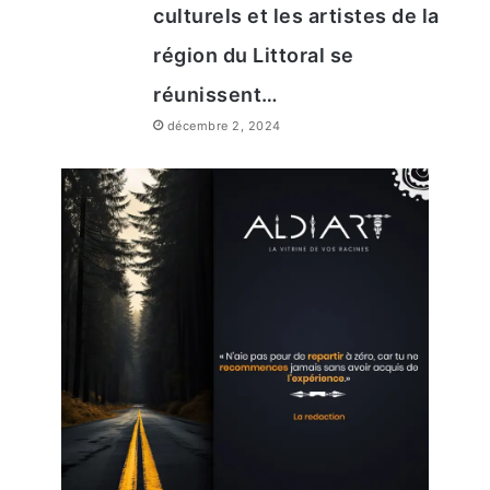
n
culturels et les artistes de la
e
région du Littoral se
réunissent…
LAST POPPER
LAST POPPER
décembre 2, 2024
LAST POPPER
LAST POPPER
LAST POPPER
LAST POPPER