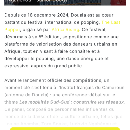
i
e
Depuis ce 18 décembre 2024, Douala est au cœur
l
battant du festival international de popping,
The Last
Popper
, organisé par
Africa Rising
. Ce festival,
désormais à sa 5ᵉ édition, se positionne comme une
plateforme de valorisation des danseurs urbains en
Afrique, tout en visant à faire connaître et à
développer le popping, une danse énergique et
expressive, auprès du grand public.
Avant le lancement officiel des compétitions, un
moment clé s’est tenu à l’Institut français du Cameroun
(antenne de Douala) : une conférence-débat sur le
thème
Les mobilités Sud-Sud : construire les réseaux
.
Ce panel, composé de personnalités influentes du
monde de la danse et de la culture urbaine, telles que
Louise Abomba, Zora Snake, Ludovic Ngahénou et