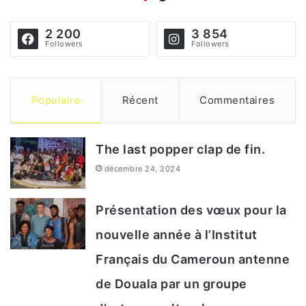
m
n
2 200
3 854
e
Followers
Followers
o
r
u
o
v
Populaire
Récent
Commentaires
u
e
n
a
The last popper clap de fin.
u
décembre 24, 2024
r
Cette 5ᵉ édition du festival international popping
Présentation des vœux pour la
o
s’annonce comme un tournant dans la reconnaissance
nouvelle année à l’Institut
des danseurs urbains en Afrique. Il est grand temps
i
pour le popping et la danse urbaine de conquérir
Français du Cameroun antenne
d
pleinement le marché des arts et d’occuper la place
de Douala par un groupe
e
qu’ils méritent.