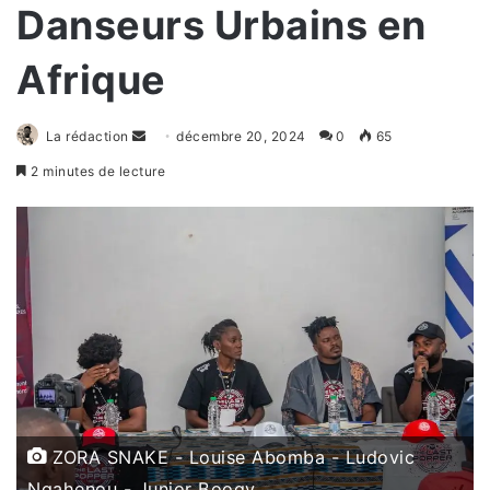
Danseurs Urbains en
Afrique
La rédaction
E
décembre 20, 2024
0
65
n
2 minutes de lecture
v
o
y
e
r
u
n
c
o
u
r
ZORA SNAKE - Louise Abomba - Ludovic
r
Ngahenou - Junior Boogy