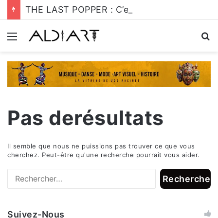
THE LAST POPPER : C’est l’heure de s’y mettre!
Menu
R
Pas derésultats
Il semble que nous ne puissions pas trouver ce que vous
cherchez. Peut-être qu'une recherche pourrait vous aider.
R
e
c
Suivez-Nous