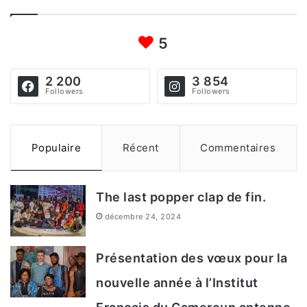
h
5
e
r
2 200
3 854
c
Followers
Followers
h
e
Populaire
Récent
Commentaires
r
The last popper clap de fin.
:
décembre 24, 2024
Présentation des vœux pour la
nouvelle année à l’Institut