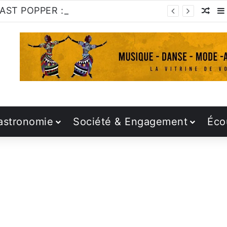
THE LAST POPPER : C’est l’heure de s’y mettre!
Arti
astronomie
Société & Engagement
Éco