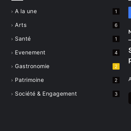
A la une
1
u
Arts
6
Santé
1
Evenement
4
Gastronomie
2
Patrimoine
2
Société & Engagement
3