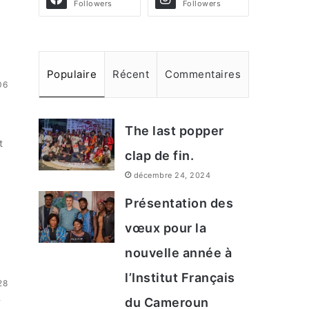
Followers
Followers
Populaire
Récent
Commentaires
06
The last popper
t
clap de fin.
décembre 24, 2024
Présentation des
vœux pour la
nouvelle année à
l’Institut Français
28
y
du Cameroun