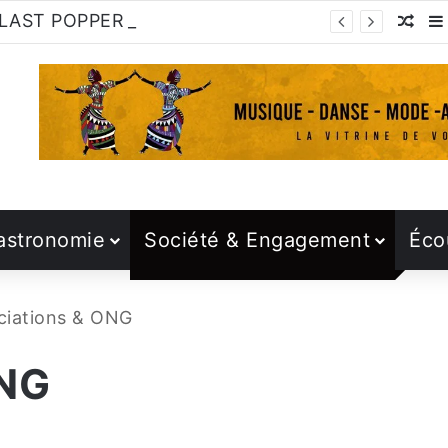
THE LAST POPPER : C’est l’heure de s’y mettre!
Arti
astronomie
Société & Engagement
Éco
ciations & ONG
ONG