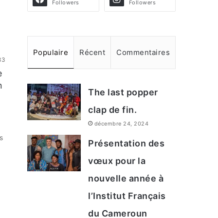
Followers
Followers
Populaire
Récent
Commentaires
83
e
n
The last popper
clap de fin.
décembre 24, 2024
s
Présentation des
vœux pour la
nouvelle année à
l’Institut Français
du Cameroun