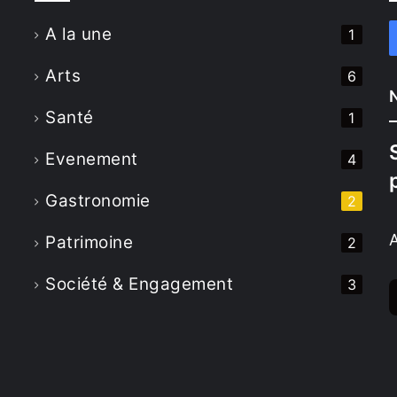
A la une
1
u
Arts
6
Santé
1
Evenement
4
Gastronomie
2
Patrimoine
2
Société & Engagement
3