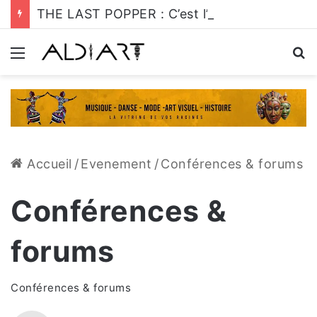
THE LAST POPPER : C’est l’heure de s’y mettre!
Menu
R
Accueil
/
Evenement
/
Conférences & forums
Conférences &
forums
Conférences & forums