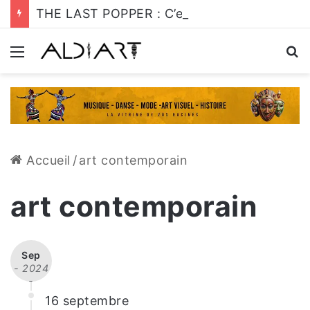
THE LAST POPPER : C’est l’heure de s’y mettre!
Menu
R
Accueil
/
art contemporain
art contemporain
Sep
- 2024
-
16 septembre