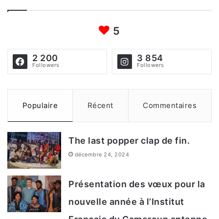
h
5
e
r
2 200
3 854
c
Followers
Followers
h
e
Populaire
Récent
Commentaires
r
The last popper clap de fin.
:
décembre 24, 2024
Présentation des vœux pour la
nouvelle année à l’Institut