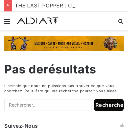
THE LAST POPPER : C’est l’heure de s’y mettre!
Menu
R
Pas derésultats
Il semble que nous ne puissions pas trouver ce que vous
cherchez. Peut-être qu'une recherche pourrait vous aider.
R
e
c
Suivez-Nous