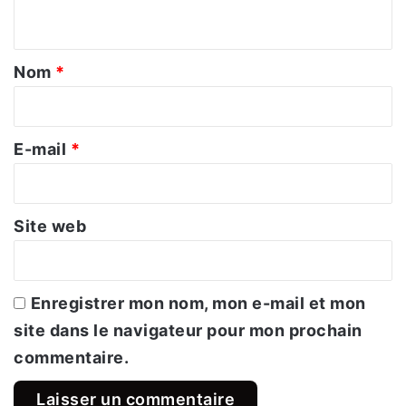
n
t
a
Nom
*
i
r
e
E-mail
*
*
Site web
Enregistrer mon nom, mon e-mail et mon
Porte sans retour. Portal_of_sorrow-senegal-01 Par
site dans le navigateur pour mon prochain
Wandering Angel de Makati City, Philippines – Flickr, CC BY
commentaire.
2.0
Les sombres et étroites