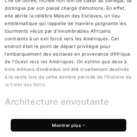
L’île de Gorée, nichée non loin de Dakar au Sénégal, se
distingue par son passé chargé d’émotions. En effet,
elle abrite la célèbre Maison des Esclaves, un lieu
emblématique qui rappelle de manière poignante les
tourments vécus par d’innombrables Africains
contraints à un exil forcé vers les Amériques. Cet
endroit était le point de départ privilégié pour
l’embarquement des esclaves en provenance d’Afrique
de l’Ouest vers les Amériques. On estime que deux à
trois millions d’individus ont été cruellement destinés
à la vente lors de cette sombre période de l’histoire de
la traite des Noirs.
Architecture envoutante
La Maison des Esclaves
, construite au XVIIIe siècle,
est un bâtiment colonial emblématique qui servait de
Montrer plus
centre de détention aux esclaves avant leur départ