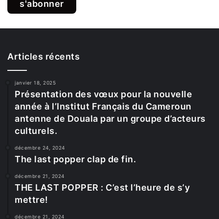
titre de site du patrimoine mondial par l’UNESCO,
consacrant ainsi sa valeur historique et culturelle. Les
visiteurs du monde entier se rendent sur le site, y
compris des descendants d’esclaves qui souhaitent
retrouver leurs origines.
Articles récents
janvier 18, 2025
Présentation des vœux pour la nouvelle
année à l’Institut Français du Cameroun
antenne de Douala par un groupe d’acteurs
culturels.
décembre 24, 2024
The last popper clap de fin.
décembre 21, 2024
THE LAST POPPER : C’est l’heure de s’y
mettre!
décembre 21, 2024