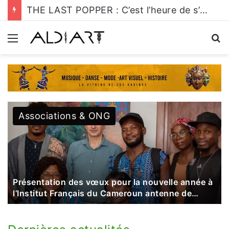
THE LAST POPPERS : Nelson POP couronné nouveau roi de la danse urbaine
Menu
R
Associations & ONG
Présentation des vœux pour la nouvelle année à
l’Institut Français du Cameroun antenne de
Douala par un groupe d’acteurs culturels.