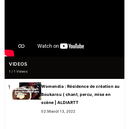
VIDEOS
1
/
1
Videos
Womendia : Résidence de création au
1
Boukarou ( chant, percu, mise en
scène | ALDIARTT
02:56
août 13, 2022